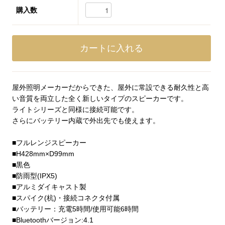
購入数
屋外照明メーカーだからできた、屋外に常設できる耐久性と高
い音質を両立した全く新しいタイプのスピーカーです。
ライトシリーズと同様に接続可能です。
さらにバッテリー内蔵で外出先でも使えます。
■フルレンジスピーカー
■H428mm×D99mm
■黒色
■防雨型(IPX5)
■アルミダイキャスト製
■スパイク(杭)・接続コネクタ付属
■バッテリー：充電5時間/使用可能6時間
■Bluetoothバージョン:4.1