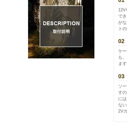
12
でき
がな
トの
02
ケー
も、
ます
03
ソー
すの
には
ない
2V