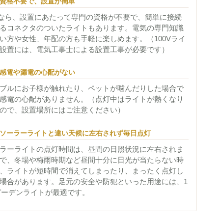
資格不要で、設置が簡単
Vなら、設置にあたって専門の資格が不要で、簡単に接続
るコネクタのついたライトもあります。電気の専門知識
い方や女性、年配の方も手軽に楽しめます。（100Vライ
設置には、電気工事士による設置工事が必要です）
感電や漏電の心配がない
ブルにお子様が触れたり、ペットが噛んだりした場合で
感電の心配がありません。（点灯中はライトが熱くなり
ので、設置場所にはご注意ください）
ソーラーライトと違い天候に左右されず毎日点灯
ラーライトの点灯時間は、昼間の日照状況に左右されま
で、冬場や梅雨時期など昼間十分に日光が当たらない時
、ライトが短時間で消えてしまったり、まったく点灯し
場合があります。足元の安全や防犯といった用途には、1
ガーデンライトが最適です。