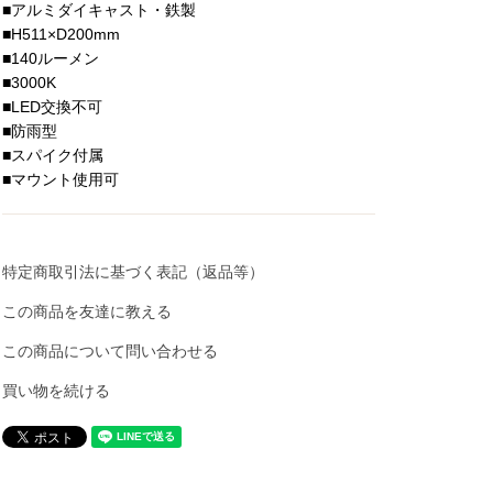
■アルミダイキャスト・鉄製
■H511×D200mm
■140ルーメン
■3000K
■LED交換不可
■防雨型
■スパイク付属
■マウント使用可
特定商取引法に基づく表記（返品等）
この商品を友達に教える
この商品について問い合わせる
買い物を続ける