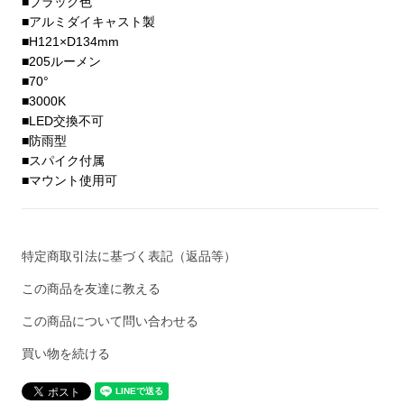
■ブラック色
■アルミダイキャスト製
■H121×D134mm
■205ルーメン
■70°
■3000K
■LED交換不可
■防雨型
■スパイク付属
■マウント使用可
特定商取引法に基づく表記（返品等）
この商品を友達に教える
この商品について問い合わせる
買い物を続ける